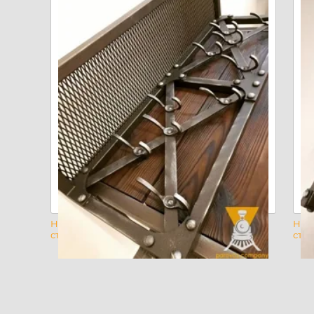
Настенная вешалка в
Нас
стиле Лофт
стил