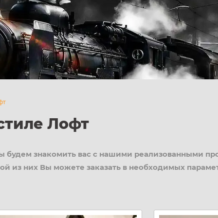
фт
стиле Лофт
ы будем знакомить вас с нашими реализованными пр
ой из них Вы можете заказать в необходимых парамет