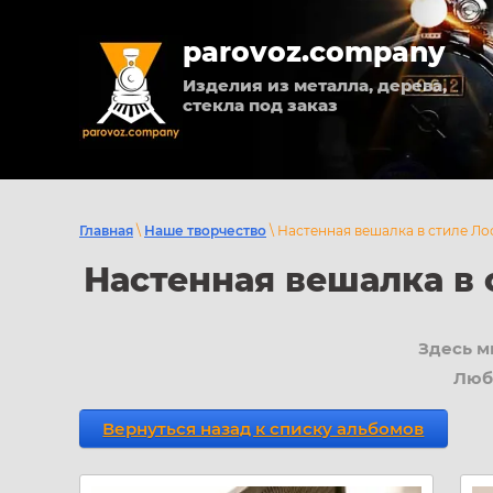
parovoz.company
Изделия из металла, дерева,
стекла под заказ
Главная
\
Наше творчество
\ Настенная вешалка в стиле Ло
Настенная вешалка в 
Здесь м
Люб
Вернуться назад к списку альбомов