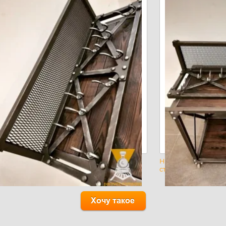
тенная вешалка в
Настенная вешалк
е Лофт
стиле Лофт